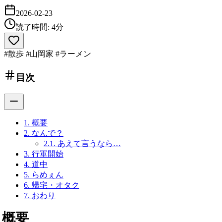
2026-02-23
読了時間: 4分
#散歩
#山岡家
#ラーメン
目次
1.
概要
2.
なんで？
2.1.
あえて言うなら…
3.
行軍開始
4.
道中
5.
らめぇん
6.
帰宅・オタク
7.
おわり
概要