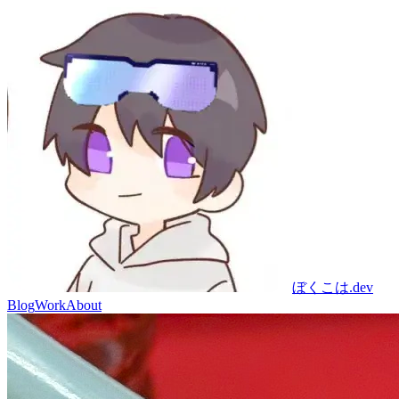
ぼくこは.dev
Blog
Work
About